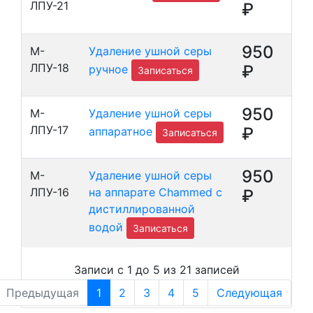
ЛПУ-21
₽
950
М-
Удаление ушной серы
ЛПУ-18
₽
ручное
Записаться
950
М-
Удаление ушной серы
ЛПУ-17
₽
аппаратное
Записаться
950
М-
Удаление ушной серы
ЛПУ-16
на аппарате Chammed с
₽
дистиллированной
водой
Записаться
Записи с 1 до 5 из 21 записей
Предыдущая
1
2
3
4
5
Следующая